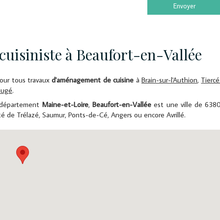
Envoyer
uisiniste à Beaufort-en-Vallée
our tous travaux
d'aménagement de cuisine
à
Brain-sur-l'Authion
,
Tiercé
augé
.
 département
Maine-et-Loire
,
Beaufort-en-Vallée
est une ville de 638
té de Trélazé, Saumur, Ponts-de-Cé, Angers ou encore Avrillé.