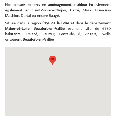
Nos artisans experts en
aménagement intérieur
interviennent
également en
Saint-Sylvain-d'Anjou
,
Tiercé
,
Mazé
,
Brain-sur-
l'Authion
,
Durtal
ou encore
Baugé
.
Située dans la région
Pays de la Loire
et dans le département
Maine-et-Loire
,
Beaufort-en-Vallée
est une ville de 6380
habitants. Trélazé, Saumur, Ponts-de-Cé, Angers, Avrillé
entourent
Beaufort-en-Vallée
.